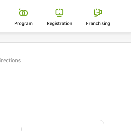
Character&CI
Directions
캐릭터 & CI
센터 위치
n
Program
Registration
Franchising
프로그램
입학문의
가맹문의
irections
센터 위치