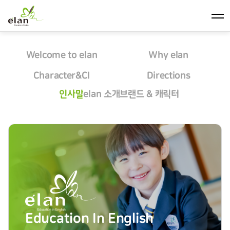
Welcome to elan
Why elan
인사말
엘란 소개
Character&CI
Directions
캐릭터 & CI
센터 위치
인사말
elan 소개
브랜드 & 캐릭터
Education In English